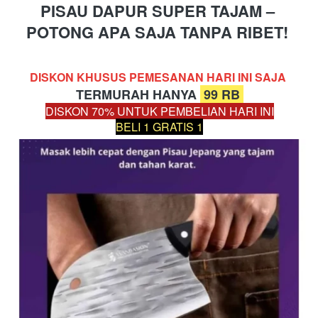
PISAU DAPUR SUPER TAJAM – 
POTONG APA SAJA TANPA RIBET! 
DISKON KHUSUS PEMESANAN HARI INI SAJA
TERMURAH HANYA 
 99 RB 
DISKON 70% UNTUK PEMBELIAN HARI INI
BELI 1 GRATIS 1